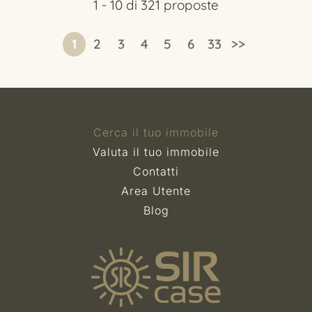
1
-
10
di
321
proposte
1
2
3
4
5
6
33
>>
Cerca il tuo immobile
Valuta il tuo immobile
Contatti
Area Utente
Blog