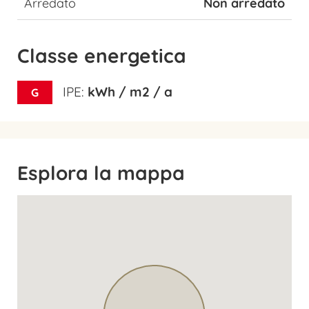
Arredato
Non arredato
Classe energetica
IPE:
kWh / m2 / a
G
Esplora la mappa